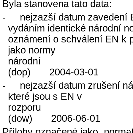
Byla stanovena tato data:
-
nejzazší datum zavedení 
vydáním identické národní 
oznámení o schválení EN k 
jako normy
národní
(dop)
2004-03-01
-
nejzazší datum zrušení n
které jsou s EN v
rozporu
(dow)
2006-06-01
Přílohy označené jako „normati