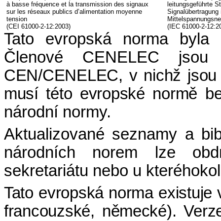
à basse fréquence et la transmission des signaux
leitungsgeführte S
sur les réseaux publics d’alimentation moyenne
Signalübertragung i
tension
Mittelspannungsne
(CEI
61000-
2-12:2003)
(IEC
61000-
2-12:2
Tato evropská norma byla
Členové CENELEC jsou 
CEN/CENELEC, v nichž jsou 
musí této evropské normě
bez
národní normy.
Aktualizované seznamy a bib
národních norem
lze obdr
sekretariátu nebo u kteréhok
Tato evropská norma existuje ve
francouzské, německé). Ver