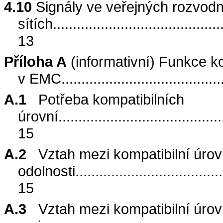
4.10
Signály ve veřejných rozvod
sítích
..........................................
13
Příloha A
(informativní) Funkce k
v EMC
.......................................
A.1
Potřeba kompatibilních
úrovní
.........................................
15
A.2
Vztah mezi kompatibilní úrov
odolnosti
.....................................
15
A.3
Vztah mezi kompatibilní úrov