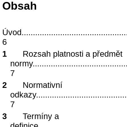
Obsah
Úvod
..............................................
6
1
Rozsah platnosti a p
ředmět
normy
.........................................
7
2
Normativní
odkazy
........................................
7
3
Termíny a
definice
.......................................