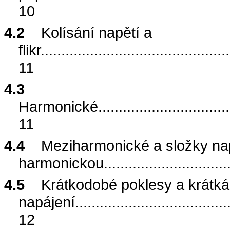
10
4.2
Kolísání napětí a
flikr
..............................................
11
4.3
Harmonické
................................
11
4.4
Meziharmonické a složky na
harmonickou
..............................
4.5
Krátkodobé poklesy a krátká
napájení
.....................................
12