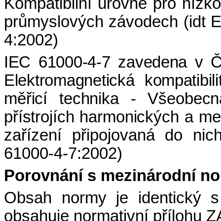
Kompatibilní úrovně pro nízk
průmyslových závodech
(idt 
4:2002)
IEC 61000-4-7
zavedena v Č
Elektromagnetická
kompatibi
měřicí technika - Všeobec
přístrojích harmonických
a mez
zařízení připojovaná do nic
61000-
4-7
:2002)
Porovnání s mezinárodní n
Obsah normy je identický 
obsahuje
normativní
p
řílohu Z