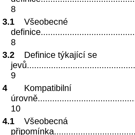
8
3.1
Všeobecné
definice
.......................................
8
3.2
Definice týkající se
jevů
............................................
9
4
Kompatibilní
úrovně
........................................
10
4.1
Všeobecná
připomínka
.................................