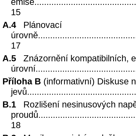
emise
.........................................
15
A.4
Plánovací
úrovně
........................................
17
A.5
Znázornění kompatibilních, 
úrovní
........................................
Příloha B
(informativní) Diskuse 
jevů
............................................
B.1
Rozlišení nesinusových napě
proudů
........................................
18