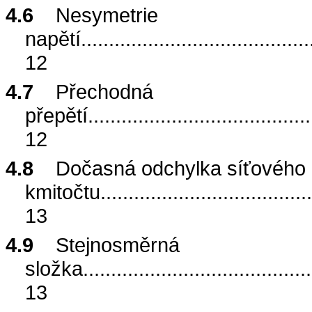
4.6
Nesymetrie
napětí
.........................................
12
4.7
Přechodná
přepětí
........................................
12
4.8
Dočasná odchylka síťového
kmitočtu
.....................................
13
4.9
Stejnosměrná
složka
.........................................
13