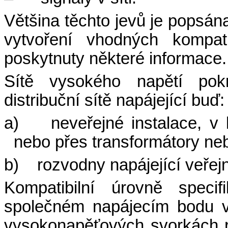
Většina těchto jevů je popsán
vytvoření vhodných kompat
poskytnuty některé informace.
Sítě vysokého napětí pok
distribuční sítě napájející buď:
a)
neveřejné instalace, v 
nebo přes transformátory ne
b)
rozvodny napájející veřejn
Kompatibilní úrovně speci
společném napájecím bodu v 
vysokonapěťových svorkách ro