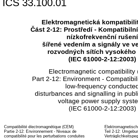
ICS 33.100.01
Elektromagnetická kompatibili
Část 2-12: Prostředí - Kompatibiln
nízkofrekvenční rušení
šířené vedením a signály ve v
rozvodných sítích vysokého 
(IEC
61000-
2-12:2003)
Electromagnetic compatibility
Part 2-12: Environment - Compatibili
low-frequency conducte
disturbances and signalling in pub
voltage power supply syst
(IEC
61000-
2-12:2003)
Compatibilité électromagnétique (CEM)
Elektromagnetische
Partie 2-12: Environnement - Niveaux de
Teil 2-12: Umgebu
compatibilité pour les perturbations conduites
Verträglichkeitspeg