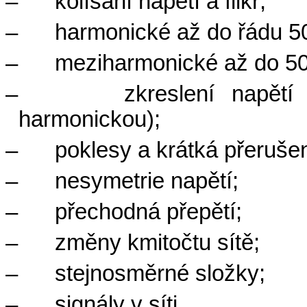
–
kolísání napětí a flikr;
–
harmonické až do řádu 5
–
meziharmonické až do 50
–
zkreslení napět
harmonickou);
–
poklesy a krátká přerušen
–
nesymetrie napětí;
–
přechodná přepětí;
–
změny kmitočtu sítě;
–
stejnosměrné složky;
–
signály v síti.