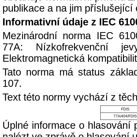
publikace a na jim příslušejíc
Informativní údaje z IEC 610
Mezinárodní norma IEC 610
77A: Nízkofrekvenční je
Elektromagnetická kompatibilit
Tato norma má status zákl
107.
Text této normy vychází z těc
FDIS
77A/404/FDIS
Úplné informace o hlasování 
nalézt ve zprávě o hlasování 