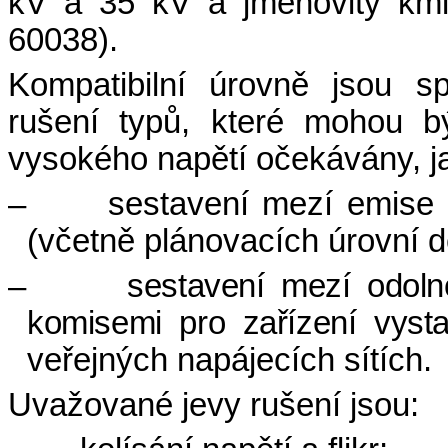
kV a 35 kV a jmenovitý kmi
60038).
Kompatibilní úrovně jsou sp
rušení typů, které mohou b
vysokého napětí očekávány, j
–
sestavení mezí emise r
(včetně plánovacích úrovní d
–
sestavení mezí odoln
komisemi pro zařízení vyst
veřejných napájecích sítích.
Uvažované jevy rušení jsou: