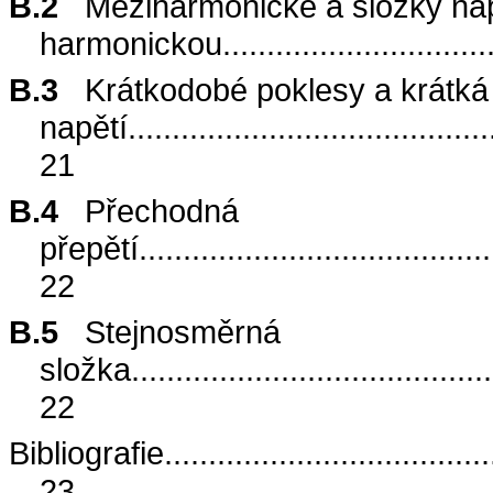
B.2
Meziharmonické a složky nap
harmonickou
..............................
B.3
Krátkodobé poklesy a krátká
napětí
.........................................
21
B.4
Přechodná
přepětí
........................................
22
B.5
Stejnosměrná
složka
.........................................
22
Bibliografie
.....................................
23