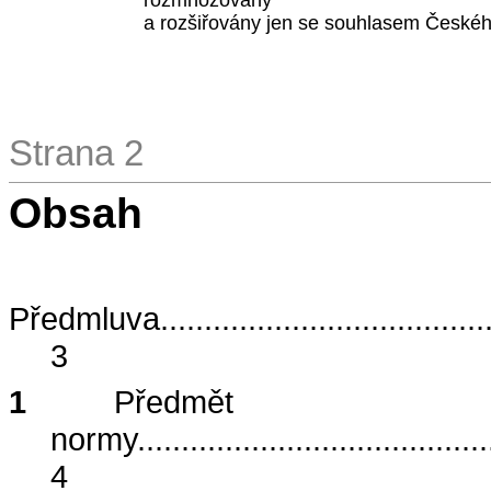
rozmnožovány
a rozšiřovány jen se souhlasem Českého
Strana 2
Obsah
Předmluva
.....................................
3
1
Předmět
normy
........................................
4