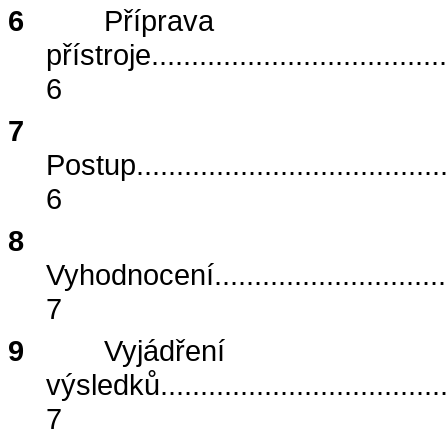
6
Příprava
přístroje
.....................................
6
7
Postup
.......................................
6
8
Vyhodnocení
.............................
7
9
Vyjádření
výsledků
....................................
7