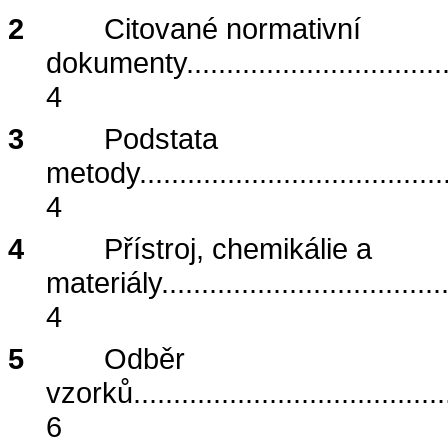
2
Citované normativní
dokumenty
................................
4
3
Podstata
metody
......................................
4
4
Přístroj, chemikálie a
materiály
...................................
4
5
Odběr
vzorků
.......................................
6