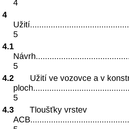
4
4
Užití
...........................................
5
4.1
Návrh
........................................
5
4.2
Užití ve vozovce a v konst
ploch
.........................................
5
4.3
Tloušťky vrstev
ACB
..........................................