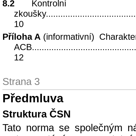
8.2
Kontrolní
zkoušky
.....................................
10
Příloha A
(informativní)
Charakter
ACB
..........................................
12
Strana 3
Předmluva
Struktura ČSN
Tato norma se společným n