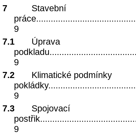
7
Stavební
práce
.........................................
9
7.1
Úprava
podkladu
...................................
9
7.2
Klimatické podmínky
pokládky
....................................
9
7.3
Spojovací
postřik
.......................................
9