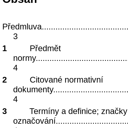
Předmluva
.....................................
3
1
Předmět
normy
........................................
4
2
Citované normativní
dokumenty
................................
4
3
Termíny a definice; značky
označování
...............................