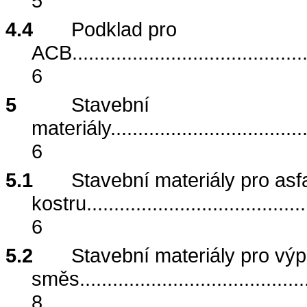
5
4.4
Podklad pro
ACB
..........................................
6
5
Stavební
materiály
...................................
6
5.1
Stavební materiály pro as
kostru
........................................
6
5.2
Stavební materiály pro vý
směs
.........................................
8