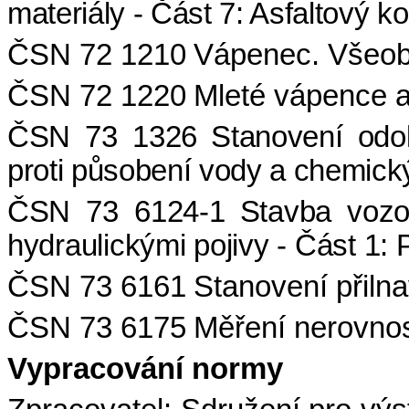
materiály - Část 7: Asfaltový 
ČSN 72 1210
Vápenec. Všeob
ČSN 72 1220
Mleté vápence a
ČSN 73 1326
Stanovení odo
proti působení vody a chemic
ČSN 73 6124-1
Stavba vozo
hydraulickými pojivy - Část 1: 
ČSN 73 6161
Stanovení přilna
ČSN 73 6175
Měření nerovnos
Vypracování normy