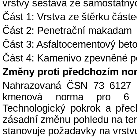
vrstvy sestává ze samostatnýc
Část 1: Vrstva ze štěrku čás
Část 2: Penetrační makadam
Část 3: Asfaltocementový bet
Část 4: Kamenivo zpevněné p
Změny proti předchozím n
Nahrazovaná ČSN 73 6127 z
kmenová norma pro 6 tec
Technologický pokrok a pře
zásadní změnu pohledu na te
stanovuje požadavky na vrstv