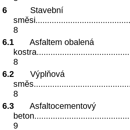
6
Stavební
směsi
........................................
8
6.1
Asfaltem obalená
kostra
........................................
8
6.2
Výplňová
směs
.........................................
8
6.3
Asfaltocementový
beton
.........................................
9