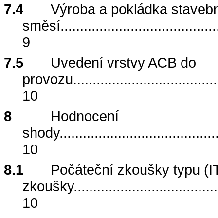
7.4
Výroba a pokládka staveb
směsí
........................................
9
7.5
Uvedení vrstvy ACB do
provozu
.....................................
10
8
Hodnocení
shody
........................................
10
8.1
Počáteční zkoušky typu (I
zkoušky
.....................................
10