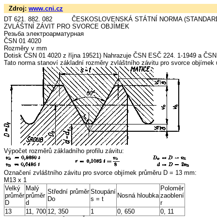
Zdroj:
www.cni.cz
DT 621. 882. 082 ČESKOSLOVENSKÁ STÁTNÍ NORMA (STANDAR
ZVLÁŠTNÍ ZÁVIT PRO SVORCE OBJÍMEK
Резьба электроарматурная
ČSN 01 4020
Rozměry v mm
Dotisk ČSN 01 4020 z října 19521) Nahrazuje ČSN ESČ 224. 1-1949 a ČS
Tato norma stanoví základní rozměry zvláštního závitu pro svorce objímek 
Výpočet rozměrů základního profilu závitu:
Označení zvláštního závitu pro svorce objímek průměru D = 13 mm:
M13 x 1
Velký
Malý
Poloměr
Střední průměr
Stoupání
průměr
průměr
Nosná hloubka
zaoblení
Do
s = t
D
d
r
13
11, 700
12, 350
1
0, 650
0, 11