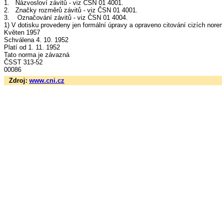
1. Názvosloví závitů - viz ČSN 01 4001.
2. Značky rozměrů závitů - viz ČSN 01 4001.
3. Označování závitů - viz ČSN 01 4004.
1) V dotisku provedeny jen formální úpravy a opraveno citování cizích nore
Květen 1957
Schválena 4. 10. 1952
Platí od 1. 11. 1952
Tato norma je závazná
ČSST 313-52
00086
Zdroj:
www.cni.cz