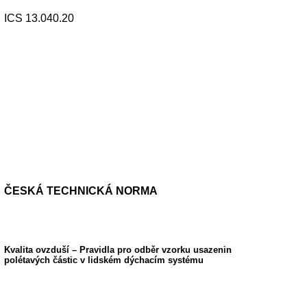
ICS 13.040.20
ČESKÁ TECHNICKÁ NORMA
Kvalita ovzduší – Pravidla pro odběr vzorku usazenin
polétavých částic v lidském dýchacím systému