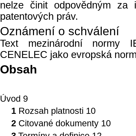
nelze činit odpovědným za i
patentových práv.
Oznámení o schválení
Text mezinárodní normy I
CENELEC jako evropská norma 
Obsah
Úvod 9
1
Rozsah platnosti 10
2
Citované dokumenty 10
3
Termíny a definice 12