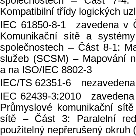
společnostech – Část 7-4: 
Kompatibilní třídy logických uz
IEC 61850-8-1 zavedena v Č
Komunikační sítě a systémy
společnostech – Část 8-1: M
služeb (SCSM) – Mapování n
a na ISO/IEC 8802-3
IEC/TS 62351-6 nezavedena
IEC 62439-3:2010 zavedena 
Průmyslové komunikační sítě
sítě – Část 3: Paralelní r
použitelný nepřerušený okruh