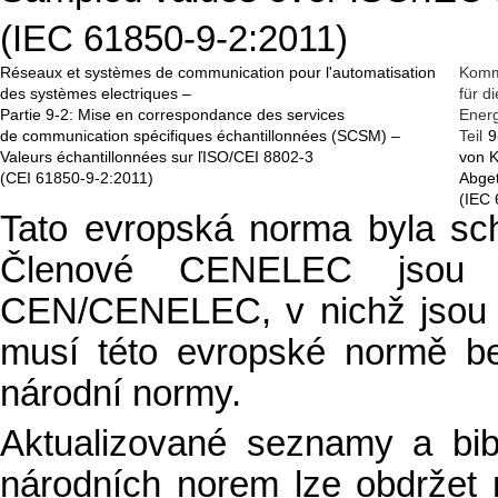
(IEC 61850-9-2:2011)
Réseaux et systèmes de communication pour l'automatisation
Komm
des systèmes electriques –
für d
Partie 9-2: Mise en correspondance des services
Energ
de communication spécifiques échantillonnées (SCSM) –
Teil
9
Valeurs échantillonnées sur ľISO/CEI 8802-3
von 
(CEI 61850-9-2:2011)
Abget
(IEC 
Tato evropská norma byla s
Členové CENELEC jsou po
CEN/CENELEC, v nichž jsou 
musí této evropské normě bez
národní normy.
Aktualizované seznamy a bibli
národních norem lze obdržet