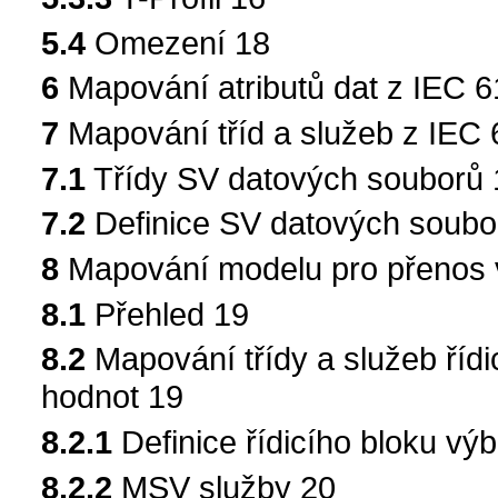
5.4
Omezení 18
6
Mapování atributů dat z IEC 
7
Mapování tříd a služeb z IEC
7.1
Třídy SV datových souborů 
7.2
Definice SV datových soubo
8
Mapování modelu pro přenos 
8.1
Přehled 19
8.2
Mapování třídy a služeb říd
hodnot 19
8.2.1
Definice řídicího bloku v
8.2.2
MSV služby 20