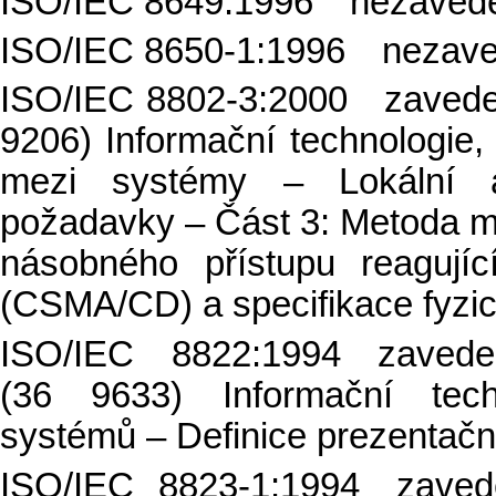
ISO/IEC 8649:1996 nezaved
ISO/IEC 8650-1:1996 nezav
ISO/IEC 8802-3:2000
zavede
9206) Informační technologie
mezi systémy – Lokální a 
požadavky – Část 3: Metoda 
násobného přístupu reagujíc
(CSMA/CD) a specifikace fyzic
ISO/IEC 8822:1994
zaved
(36 9633) Informační tech
systémů – Definice prezentačn
ISO/IEC 8823-1:1994
zave