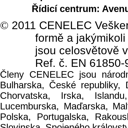
Řídicí centrum: Aven
©
2011 CENELEC Veškerá p
formě a jakýmikoli
jsou celosvětově
Ref. č. EN 61850-
Členy CENELEC jsou národní 
Bulharska, České republiky, 
Chorvatska, Irska, Islandu
Lucemburska, Maďarska, Mal
Polska, Portugalska, Rakou
Slovinska, Spojeného královst