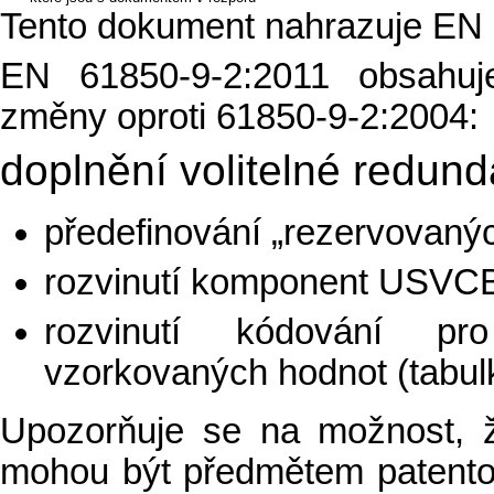
Tento dokument nahrazuje EN 
EN 61850-9-2:2011 obsahuje
změny oproti 61850-9-2:2004:
doplnění volitelné redund
předefinování „rezervovaných
rozvinutí komponent USVCB
rozvinutí kódování p
vzorkovaných hodnot (tabul
Upozorňuje se na možnost, 
mohou být předmětem patent