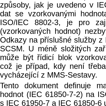
způsoby, jak je uvedeno v I
dat se vzorkovanými hodnot
ISO/IEC 8802-3, je pro zaj
(vzorkovaných hodnot) nezby
Odkazy na příslušné služby z
SCSM. U méně složitých zaříz
může být řídicí blok vzorko
což je případ, kdy není třeb
vycházející z MMS-Sestavy.
Tento dokument definuje ma
hodnot (IEC 61850-7-2) na I
s IEC 61950-7 a IEC 61850-6 u