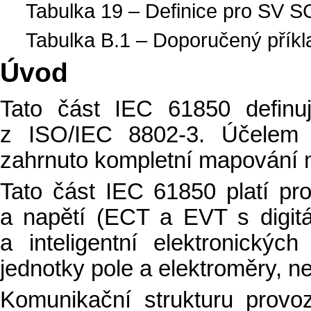
Tabulka 19 – Definice pro SV S
Tabulka B.1 – Doporučený přík
Úvod
Tato část IEC 61850 defin
z ISO/IEC 8802-3. Účelem 
zahrnuto kompletní mapování 
Tato část IEC 61850 platí pro
a napětí (ECT a EVT s digitá
a inteligentní elektronických
jednotky pole a elektroměry, n
Komunikační strukturu provo