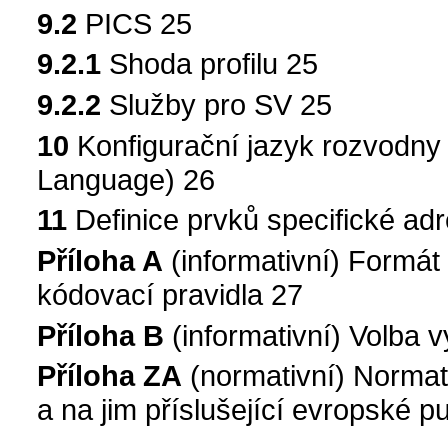
9.2
PICS 25
9.2.1
Shoda profilu 25
9.2.2
Služby pro SV 25
10
Konfigurační jazyk rozvodny 
Language) 26
11
Definice prvků specifické a
Příloha A
(informativní) Formá
kódovací pravidla 27
Příloha B
(informativní) Volba 
Příloha ZA
(normativní) Normat
a na jim příslušející evropské p