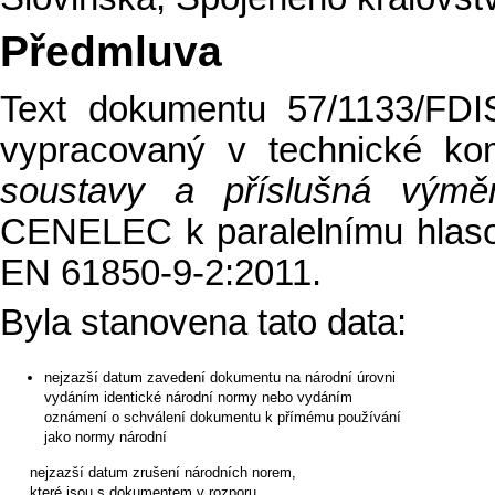
Předmluva
Text dokumentu 57/1133/FDI
vypracovaný v technické k
soustavy a příslušná výměn
CENELEC k paralelnímu hlas
EN 61850-9-2:2011.
Byla stanovena tato data:
nejzazší datum zavedení dokumentu na národní úrovni
vydáním identické národní normy nebo vydáním
oznámení o schválení dokumentu k přímému používání
jako normy národní
nejzazší datum zrušení národních norem,
které jsou s dokumentem v rozporu