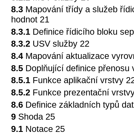
8.3
Mapování třídy a služeb říd
hodnot 21
8.3.1
Definice řídicího bloku s
8.3.2
USV služby 22
8.4
Mapování aktualizace vyrov
8.5
Doplňující definice přenos
8.5.1
Funkce aplikační vrstvy 2
8.5.2
Funkce prezentační vrstv
8.6
Definice základních typů da
9
Shoda 25
9.1
Notace 25