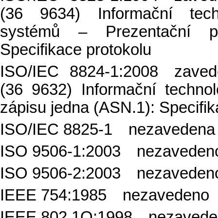
(36 9634) Informační tech
systémů – Prezentační pr
Specifikace protokolu
ISO/IEC 8824-1:2008
zave
(36 9632) Informační techno
zápisu jedna (ASN.1): Specifi
ISO/IEC 8825-1
nezavedena
ISO 9506-1:2003
nezaveden
ISO 9506-2:2003
nezaveden
IEEE 754:1985 nezavedeno
IEEE 802.1Q:1998 nezavede