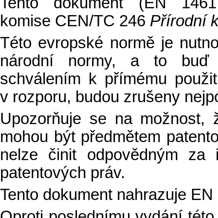
Tento dokument (EN 14617-
komise CEN/TC 246
Přírodní
Této evropské normě je nutno 
národní normy, a to buď 
schválením k přímému použití
v rozporu, budou zrušeny nejpo
Upozorňuje se na možnost, 
mohou být předmětem patent
nelze činit odpovědným za i
patentových práv.
Tento dokument nahrazuje EN
Oproti poslednímu vydání této