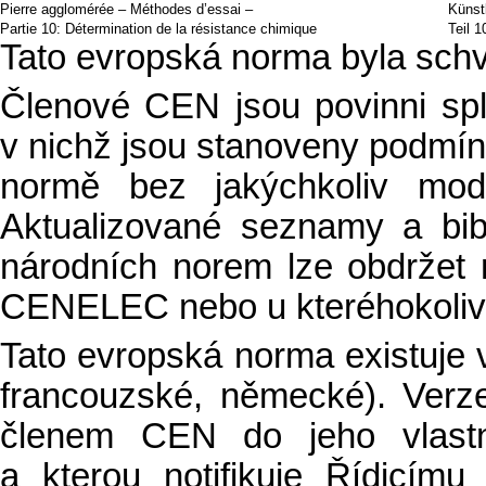
Pierre agglomérée – Méthodes d’essai –
Künstl
Partie 10: Détermination de la résistance chimique
Teil 
Tato evropská norma byla sch
Členové CEN jsou povinni sp
v nichž jsou stanoveny podmín
normě bez jakýchkoliv modi
Aktualizované seznamy a bibli
národních norem lze obdržet
CENELEC nebo u kteréhokoliv
Tato evropská norma existuje ve
francouzské, německé). Verz
členem CEN do jeho vlastn
a kterou notifikuje Řídicí