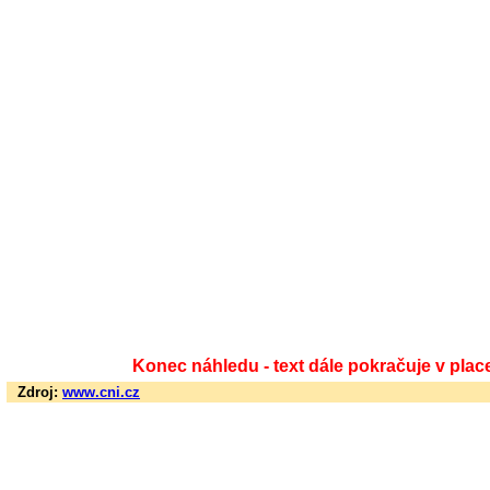
Konec náhledu - text dále pokračuje v plac
Zdroj:
www.cni.cz