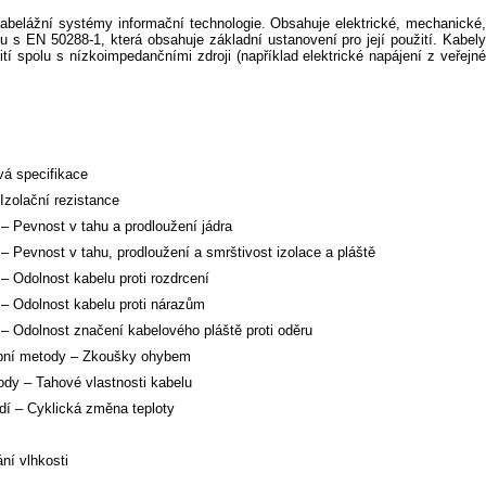
kabelážní systémy informační technologie. Obsahuje elektrické, mechanické,
s EN 50288-1, která obsahuje základní ustanovení pro její použití. Kabely
spolu s nízkoimpedančními zdroji (například elektrické napájení z veřejné
vá specifikace
zolační rezistance
 Pevnost v tahu a prodloužení jádra
evnost v tahu, prodloužení a smrštivost izolace a pláště
Odolnost kabelu proti rozdrcení
– Odolnost kabelu proti nárazům
 Odolnost značení kabelového pláště proti oděru
ební metody – Zkoušky ohybem
dy – Tahové vlastnosti kabelu
dí – Cyklická změna teploty
ní vlhkosti