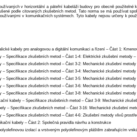
užívaných v horizontální a páteřní kabeláži budovy pro obecně použitelné 
ušené podle citovaných zkušebních metod. Tato norma se má používat spolu 
užívanými v komunikačních systémech. Tyto kabely nejsou určeny k použití 
cké kabely pro analogovou a digitální komunikaci a řízení – Část 1: Kmeno
– Specifikace zkušebních metod – Část 1-4: Elektrické zkušební metody – I
– Specifikace zkušebních metod – Část 3-2: Mechanické zkušební metody –
– Specifikace zkušebních metod – Část 3-4: Mechanické zkušební metody – P
– Specifikace zkušebních metod – Část 3-5: Mechanické zkušební metody – 
 – Specifikace zkušebních metod – Část 3-6: Mechanické zkušební metody 
– Specifikace zkušebních metod – Část 3-8: Mechanické zkušební metody –
ační kabely – Specifikace zkušebních metod – Část 3-9: Mechanické zkuš
ly – Specifikace zkušebních metod – Část 3-16: Mechanické zkušební meto
– Specifikace zkušebních metod – Část 4-6: Zkušební metody vlivů prostře
ační kabely – Část 2: Společná pravidla návrhu a konstrukce
yolefinovou izolací a vrstveným polyolefinovým pláštěm zabraňujícím vniká