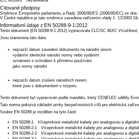
IEC 60189-2
nezavedena
Citované předpisy
Směrnice Evropského parlamentu a Rady 2006/95/ES (2006/95/EC) ze dne 12. 
V České republice je tato směrnice zavedena nařízením vlády č. 17/2003 Sb.
Informativní údaje z EN 50288-9-1:2012
Tento dokument (EN 50288-9-1:2012) vypracovala CLC/SC 46XC
Vícežilové
Jsou stanovena tato data:
nejzazší datum zavedení dokumentu na národní úrovni
vydáním identické národní normy nebo vydáním
oznámení o schválení k přímému používání
jako normy národní
nejzazší datum zrušení národních norem,
které jsou s dokumentem v rozporu
Tento dokument byl vypracován podle mandátu, který CENELEC udělily Evr
Tato norma pokrývá základní prvky bezpečnostních cílů pro elektrická zaříz
Soubor EN 50288 je rozdělen na tyto části:
EN 50288-1
Víceprvkové metalické kabely pro analogovou a digitáln
EN 50288-2-1
Víceprvkové metalické kabely pro analogovou a digitál
EN 50288-2-2
Víceprvkové metalické kabely pro analogovou a digitál
EN 50288-3-1
Víceprvkové metalické kabely pro analogovou a digitál