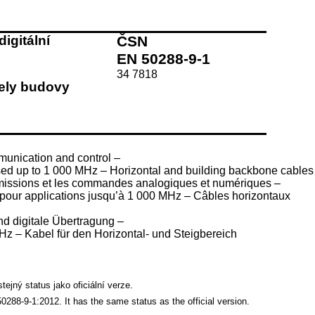
igitální
ČSN
EN 50288-9-1
34 7818
bely budovy
munication and control –
rised up to 1 000 MHz – Horizontal and building backbone cables
nsmissions et les commandes analogiques et numériques –
és pour applications jusqu’à 1 000 MHz – Câbles horizontaux
nd digitale Übertragung –
Hz – Kabel für den Horizontal- und Steigbereich
jný status jako oficiální verze.
288-9-1:2012. It has the same status as the official version.