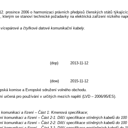
prosince 2006 o harmonizaci právních předpisů členských států týkajících 
, kterým se stanoví technické požadavky na elektrická zařízení nízkého napě
, vícepárové a čtyřkové datové komunikační kabely
.
(dop)
2013-11-12
(dow)
2015-11-12
opská komise a Evropské sdružení volného obchodu.
ení určená pro používání v určitých mezích napětí (LVD – 2006/95/ES).
í komunikaci a řízení – Část 1: Kmenová specifikace
;
ní komunikaci a řízení – Část 2-1: Dílčí specifikace stíněných kabelů do 100
ní komunikaci a řízení – Část 2-2: Dílčí specifikace stíněných kabelů do 10
ní komunikaci a řízení – Část 3-1: Dílčí specifikace nestíněných kabelů do 