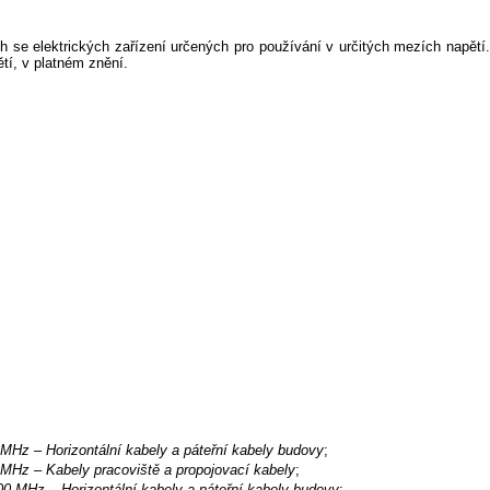
se elektrických zařízení určených pro používání v určitých mezích napětí.
tí, v platném znění.
 MHz – Horizontální kabely a páteřní kabely budovy
;
0 MHz – Kabely pracoviště a propojovací kabely
;
100 MHz – Horizontální kabely a páteřní kabely budovy
;