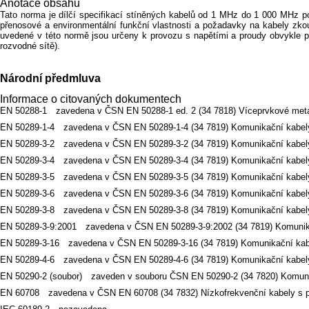
Anotace obsahu
Tato norma je dílčí specifikací stíněných kabelů od 1 MHz do 1 000 MHz po
přenosové a environmentální funkční vlastnosti a požadavky na kabely zko
uvedené v této normě jsou určeny k provozu s napětími a proudy obvykle po
rozvodné sítě).
Národní předmluva
Informace o citovaných dokumentech
EN 50288-1
zavedena v ČSN EN 50288-1 ed. 2 (34 7818) Víceprvkové metali
EN 50289-1-4
zavedena v ČSN EN 50289-1-4 (34 7819) Komunikační kabely 
EN 50289-3-2
zavedena v ČSN EN 50289-3-2 (34 7819) Komunikační kabely 
EN 50289-3-4
zavedena v ČSN EN 50289-3-4 (34 7819) Komunikační kabely 
EN 50289-3-5
zavedena v ČSN EN 50289-3-5 (34 7819) Komunikační kabely 
EN 50289-3-6
zavedena v ČSN EN 50289-3-6 (34 7819) Komunikační kabely
EN 50289-3-8
zavedena v ČSN EN 50289-3-8 (34 7819) Komunikační kabely 
EN 50289-3-9:2001
zavedena v ČSN EN 50289-3-9:2002 (34 7819) Komunik
EN 50289-3-16
zavedena v ČSN EN 50289-3-16 (34 7819) Komunikační kabe
EN 50289-4-6
zavedena v ČSN EN 50289-4-6 (34 7819) Komunikační kabely 
EN 50290-2 (soubor)
zaveden v souboru ČSN EN 50290-2 (34 7820) Komunik
EN 60708
zavedena v ČSN EN 60708 (34 7832) Nízkofrekvenční kabely s pol