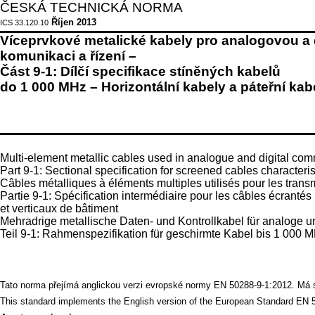
ČESKÁ TECHNICKÁ NORMA
Říjen 2013
ICS 33.120.10
Víceprvkové metalické kabely pro analogovou a d
komunikaci a řízení –
Část 9-1: Dílčí specifikace stíněných kabelů
do 1 000 MHz – Horizontální kabely a páteřní ka
Multi-element metallic cables used in analogue and digital com
Part 9-1: Sectional specification for screened cables characte
Câbles métalliques à éléments multiples utilisés pour les tra
Partie 9-1: Spécification intermédiaire pour les câbles écrant
et verticaux de bâtiment
Mehradrige metallische Daten- und Kontrollkabel für analoge u
Teil 9-1: Rahmenspezifikation für geschirmte Kabel bis 1 000 M
Tato norma přejímá anglickou verzi evropské normy EN 50288-9-1:2012. Má ste
This standard implements the English version of the European Standard EN 50