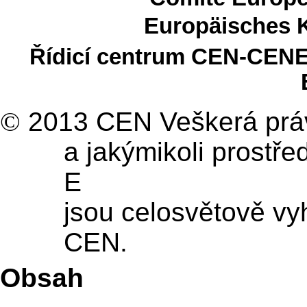
Europäisches 
Řídicí centrum CEN-CENE
©
2013 CEN Veškerá práva
a jakýmikoli prostř
E
jsou celosvětově v
CEN.
Obsah