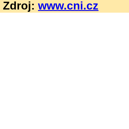
Zdroj:
www.cni.cz