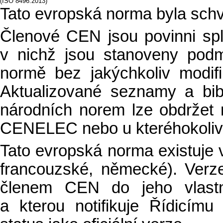
(ISO 8496:2013)
Tato evropská norma byla sch
Členové CEN jsou povinni sp
v nichž jsou stanoveny podm
normě bez jakýchkoliv modifi
Aktualizované seznamy a bibli
národních norem lze obdržet
CENELEC nebo u kteréhokoliv
Tato evropská norma existuje ve
francouzské, německé). Verz
členem CEN do jeho vlastn
a kterou notifikuje Řídicí