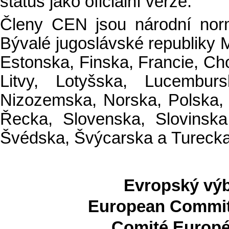
status jako oficiální verze.
Členy CEN jsou národní norm
Bývalé jugoslávské republiky 
Estonska, Finska, Francie, Chor
Litvy, Lotyšska, Lucembur
Nizozemska, Norska, Polska,
Řecka, Slovenska, Slovinska
Švédska, Švýcarska a Turecka
Evropský výb
European Committ
Comité Europé