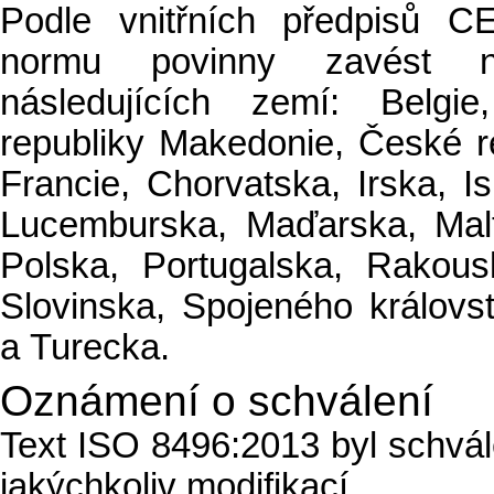
Podle vnitřních předpisů 
normu povinny zavést ná
následujících zemí: Belgie
republiky Makedonie, České r
Francie, Chorvatska, Irska, Isl
Lucemburska, Maďarska, Mal
Polska, Portugalska, Rakou
Slovinska, Spojeného královs
a Turecka.
Oznámení o schválení
Text ISO 8496:2013 byl schv
jakýchkoliv modifikací.