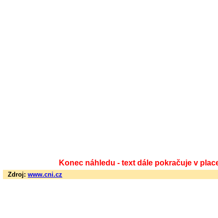
Konec náhledu - text dále pokračuje v plac
Zdroj:
www.cni.cz