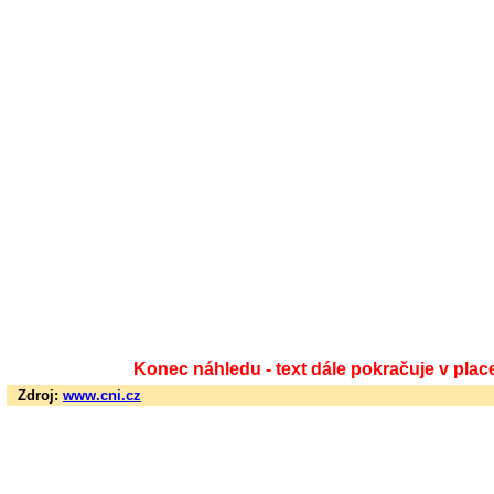
Konec náhledu - text dále pokračuje v plac
Zdroj:
www.cni.cz