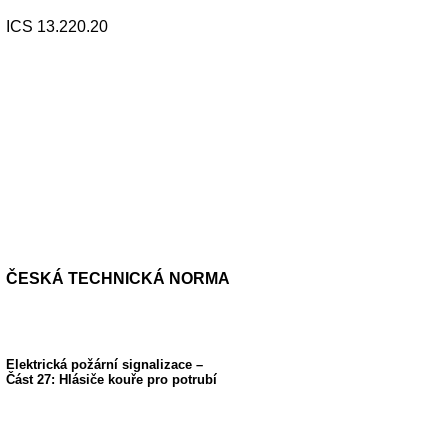
ICS 13.220.20
ČESKÁ TECHNICKÁ NORMA
Elektrická požární signalizace –
Část 27: Hlásiče kouře pro potrubí