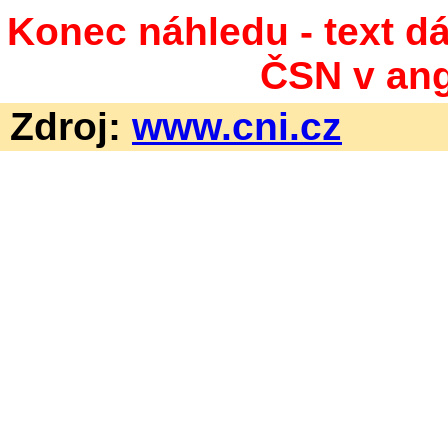
Konec náhledu - text dá
ČSN v ang
Zdroj:
www.cni.cz