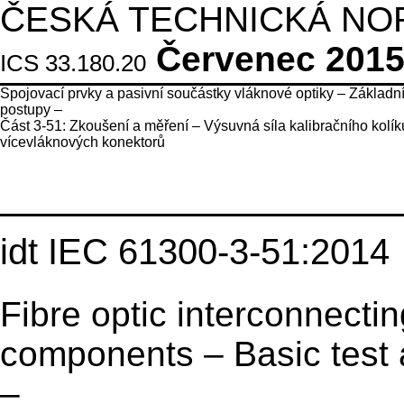
ČESKÁ TECHNICKÁ NO
Červenec 201
ICS 33.180.20
Spojovací prvky a pasivní součástky vláknové optiky – Základní
postupy –
Část 3-51: Zkoušení a měření – Výsuvná síla kalibračního kolíku
vícevláknových konektorů
idt IEC 61300-3-51:2014
Fibre optic interconnecti
components – Basic test
–