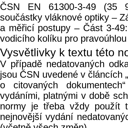
ČSN EN 61300-3-49 (35 92
součástky vláknové optiky – Z
a měřicí postupy – Část 3-49
vodicího kolíku pro pravoúhlo
Vysvětlivky k textu této 
V případě nedatovaných odk
jsou ČSN uvedené v článcích 
o citovaných dokumentech“
vydáními, platnými v době schv
normy je třeba vždy použít 
nejnovější vydání nedatovan
(včetně všech změn).